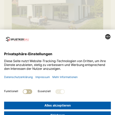
© 2026
Splietker Bau GmbH & Co. KG
Telefon:
05242 93122-11
Impressum
Datenschutz