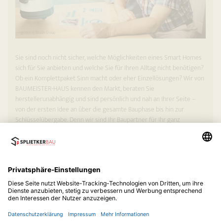
Sie sind noch nicht sicher, welche Möglichkeiten eines Smart Homes
sich für Sie anbieten und welche Sie für Ihren Alltag nicht benötigen?
Ob ein Komplettpaket Sinn macht oder eher Einzel­lösungen? Wir von
BAUMEISTER-HAUS kennen den Markt, beraten Sie
herstellerunabhängig und sind persönlich und nah an Ihrer Seite –
von der ersten Idee an über die gesamte Bauphase bis hin zur
Schlüsselübergabe. Denn wir sind Ihr Baupartner für Ihr ganz
persönliches Traumhaus.
Kostenloses Infomaterial anfordern »