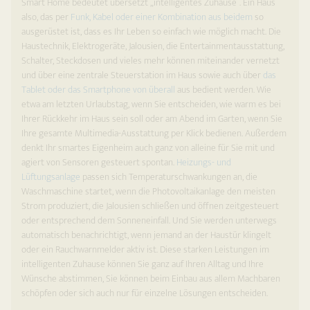
Smart Home bedeutet übersetzt „intelligentes Zuhause“. Ein Haus
also, das per
Funk, Kabel oder einer Kombination aus beidem
so
ausgerüstet ist, dass es Ihr Leben so einfach wie möglich macht. Die
Haustechnik, Elektrogeräte, Jalousien, die Entertainmentausstattung,
Schalter, Steckdosen und vieles mehr können miteinander vernetzt
und über eine zentrale Steuerstation im Haus sowie auch über
das
Tablet oder das Smartphone von überall
aus bedient werden. Wie
etwa am letzten Urlaubstag, wenn Sie entscheiden, wie warm es bei
Ihrer Rückkehr im Haus sein soll oder am Abend im Garten, wenn Sie
Ihre gesamte Multimedia-Ausstattung per Klick bedienen. Außerdem
denkt Ihr smartes Eigenheim auch ganz von alleine für Sie mit und
agiert von Sensoren gesteuert spontan.
Heizungs- und
Lüftungsanlage
passen sich Temperaturschwankungen an, die
Waschmaschine startet, wenn die Photovoltaik­anlage den meisten
Strom produziert, die Jalousien schließen und öffnen zeitgesteuert
oder entsprechend dem Sonneneinfall. Und Sie werden unterwegs
automatisch benachrichtigt, wenn jemand an der Haustür klingelt
oder ein Rauchwarnmelder aktiv ist. Diese starken Leistungen im
intelligenten Zuhause können Sie ganz auf Ihren Alltag und Ihre
Wünsche abstimmen, Sie können beim Einbau aus allem Machbaren
schöpfen oder sich auch nur für einzelne Lösungen entscheiden.