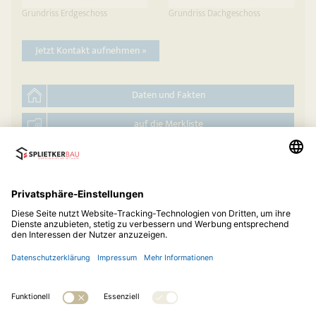
Grundriss Erdgeschoss
Grundriss Dachgeschoss
Jetzt Kontakt aufnehmen »
Daten und Fakten
auf die Merkliste
Hauskatalog anfordern
© 2026
Splietker Bau GmbH & Co. KG
Telefon:
05242 93122-11