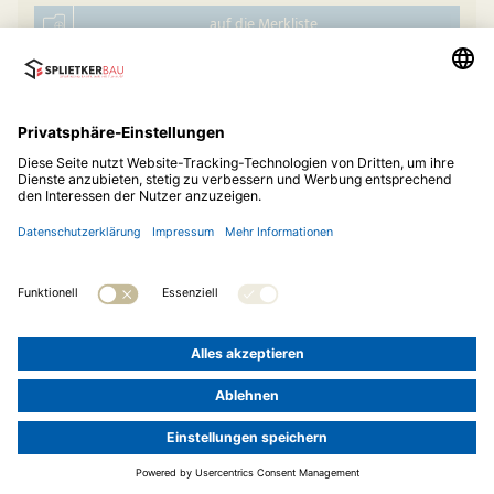
auf die Merkliste
Hauskatalog anfordern
© 2026
Splietker Bau GmbH & Co. KG
Telefon:
05242 93122-11
Impressum
Datenschutz
Cookie-Einstellungen
LOGIN »